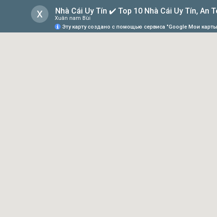
Nhà Cái Uy Tín ✔️ Top 10 Nhà Cái Uy Tín, An
Xuân nam Bùi
Эту карту создано с помощью сервиса "Google Мои карты