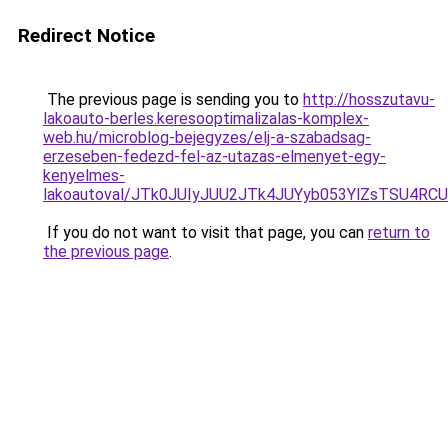
Redirect Notice
The previous page is sending you to
http://hosszutavu-
lakoauto-berles.keresooptimalizalas-komplex-
web.hu/microblog-bejegyzes/elj-a-szabadsag-
erzeseben-fedezd-fel-az-utazas-elmenyet-egy-
kenyelmes-
lakoautoval/JTk0JUIyJUU2JTk4JUYyb053YlZsTSU4R
If you do not want to visit that page, you can
return to
the previous page
.