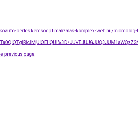
akoauto-berles.keresooptimalizalas-komplex-web.hu/microblog-
QzlTa0QlQTglRjclMjUlOEIlQUI%3D/JUVEJUJGJUQ3JUM1aWQz
he previous page
.