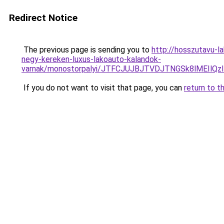
Redirect Notice
The previous page is sending you to
http://hosszutavu-l
negy-kereken-luxus-lakoauto-kalandok-
varnak/monostorpalyi/JTFCJUJBJTVDJTNGSk8lMEIl
If you do not want to visit that page, you can
return to t