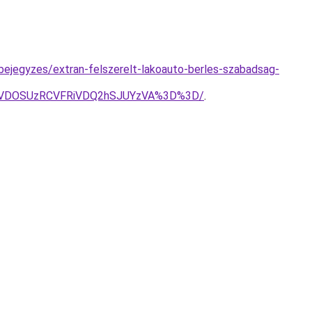
bejegyzes/extran-felszerelt-lakoauto-berles-szabadsag-
ZSVDOSUzRCVFRiVDQ2hSJUYzVA%3D%3D/
.