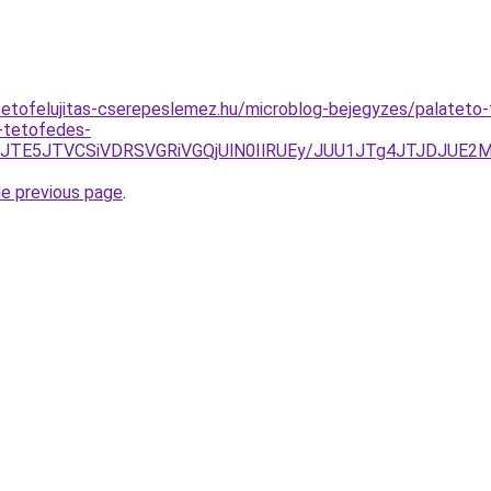
etofelujitas-cserepeslemez.hu/microblog-bejegyzes/palateto-f
-tetofedes-
XJTE5JTVCSiVDRSVGRiVGQjUlN0IlRUEy/JUU1JTg4JTJDJUE2M
he previous page
.