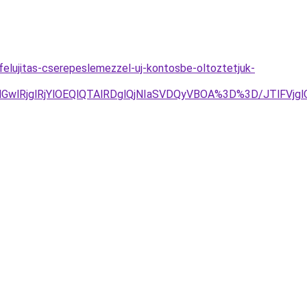
elujitas-cserepeslemezzel-uj-kontosbe-oltoztetjuk-
GwlRjglRjYlOEQlQTAlRDglQjNIaSVDQyVBOA%3D%3D/JTlFVjg