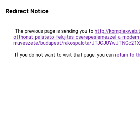
Redirect Notice
The previous page is sending you to
http://komplexweb.t
otthonat-palateto-felujitas-cserepeslemezzel-a-modern
muveszete/budapest/rakospalota/JTJCJUYwJTNGc21
If you do not want to visit that page, you can
return to t